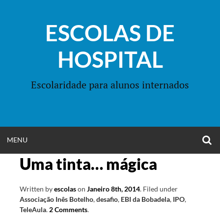
Skip
to
ESCOLAS DE
content
HOSPITAL
Escolaridade para alunos internados
O
OPEN
MENU
S
F
Uma tinta… mágica
MENU
Written by
escolas
on
Janeiro 8th, 2014
.
Filed under
Associação Inês Botelho
,
desafio
,
EBI da Bobadela
,
IPO
,
TeleAula
.
2 Comments
.