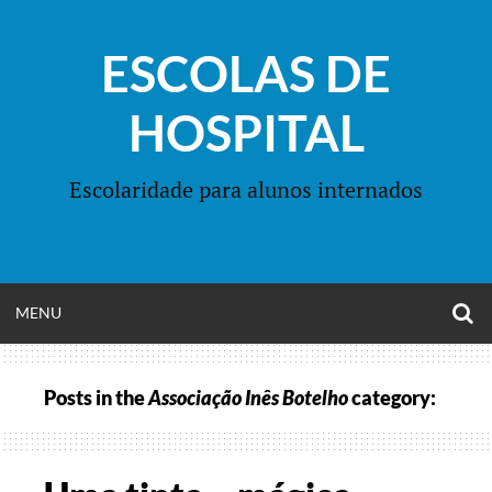
Skip
to
ESCOLAS DE
content
HOSPITAL
Escolaridade para alunos internados
O
OPEN
MENU
S
F
MENU
Posts in the
Associação Inês Botelho
category: