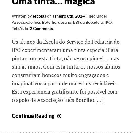
Uma tinta… mágica
Written by
escolas
on
Janeiro 8th, 2014
.
Filed under
Associação Inês Botelho
,
desafio
,
EBI da Bobadela
,
IPO
,
TeleAula
.
2 Comments
.
Os alunos da Escola do Serviço de Pediatria do
IPO experimentaram uma tinta especial!Para
pintar com esta tinta, não se usa pincel… mas
sim as mãos. Com esta tinta, os nossos alunos
construíram bonecos muito engraçados e
imaginativos a partir de materiais recicláveis.
Esta experiência gratificante foi possível com
o apoio da Associação Inês Botelho […]
Uma
Continue Reading
tinta…
mágica