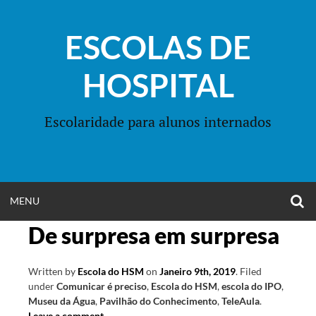
Skip
to
ESCOLAS DE
content
HOSPITAL
Escolaridade para alunos internados
O
OPEN
MENU
S
F
De surpresa em surpresa
MENU
Written by
Escola do HSM
on
Janeiro 9th, 2019
.
Filed
under
Comunicar é preciso
,
Escola do HSM
,
escola do IPO
,
Museu da Água
,
Pavilhão do Conhecimento
,
TeleAula
.
Leave a comment
.