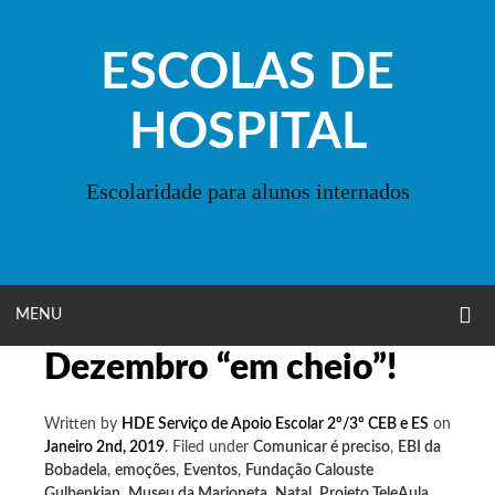
Skip
to
ESCOLAS DE
content
HOSPITAL
Escolaridade para alunos internados
O
OPEN
MENU
S
F
Dezembro “em cheio”!
MENU
Written by
HDE Serviço de Apoio Escolar 2º/3º CEB e ES
on
Janeiro 2nd, 2019
.
Filed under
Comunicar é preciso
,
EBI da
Bobadela
,
emoções
,
Eventos
,
Fundação Calouste
Gulbenkian
,
Museu da Marioneta
,
Natal
,
Projeto TeleAula
,