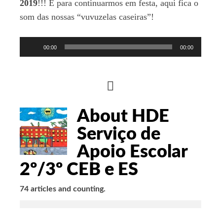
2019
!!! E para continuarmos em festa, aqui fica o
som das nossas “vuvuzelas caseiras”!
Reprodutor
00:00
00:00
de
áudio
HIDE
AUTHOR
About HDE
BIO
Serviço de
Apoio Escolar
2º/3º CEB e ES
74 articles and counting.