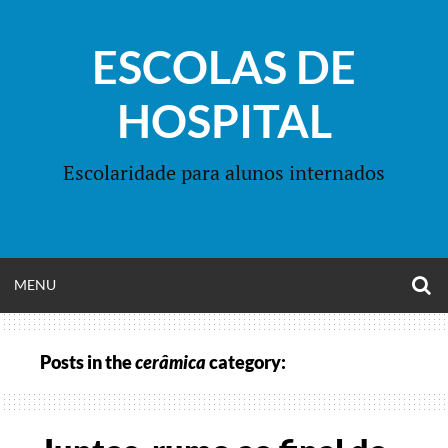
Skip
to
ESCOLAS DE
content
HOSPITAL
Escolaridade para alunos internados
O
OPEN
MENU
S
F
MENU
Posts in the
cerâmica
category: