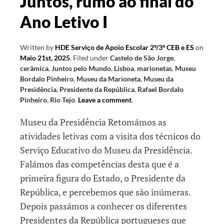
Juntos, rumo ao final do
Ano Letivo I
Written by
HDE Serviço de Apoio Escolar 2º/3º CEB e ES
on
Maio 21st, 2025
.
Filed under
Castelo de São Jorge
,
cerâmica
,
Juntos pelo Mundo
,
Lisboa
,
marionetas
,
Museu
Bordalo Pinheiro
,
Museu da Marioneta
,
Museu da
Presidência
,
Presidente da República
,
Rafael Bordalo
Pinheiro
,
Rio Tejo
.
Leave a comment
.
Museu da Presidência Retomámos as
atividades letivas com a visita dos técnicos do
Serviço Educativo do Museu da Presidência.
Falámos das competências desta que é a
primeira figura do Estado, o Presidente da
República, e percebemos que são inúmeras.
Depois passámos a conhecer os diferentes
Presidentes da República portugueses que