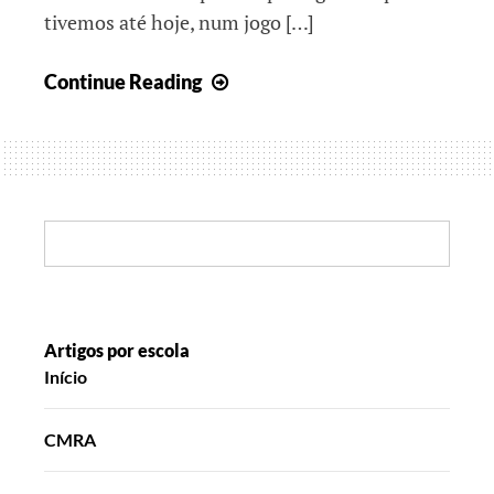
tivemos até hoje, num jogo […]
Juntos,
Continue Reading
rumo
ao
final
do
Ano
Search:
Letivo
I
Artigos por escola
Início
CMRA