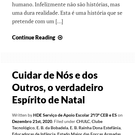
humano. Infelizmente não são histórias, mas
uma dura realidade. Esta é uma história que se
pretende com um […]
Histórias
Continue Reading
e
mais
histórias
Cuidar de Nós e dos
Outros, o verdadeiro
Espírito de Natal
Written by
HDE Serviço de Apoio Escolar 2º/3º CEB e ES
on
Dezembro 21st, 2020
.
Filed under
CHULC
,
Clube
Tecnológico
,
E. B. da Bobadela
,
E. B. Rainha Dona Estefânia
,
Educadoras de Infância
,
Estado Maior das Forças Armadas
,