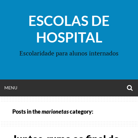
Skip
to
ESCOLAS DE
content
HOSPITAL
Escolaridade para alunos internados
O
OPEN
MENU
S
F
MENU
Posts in the
marionetas
category: