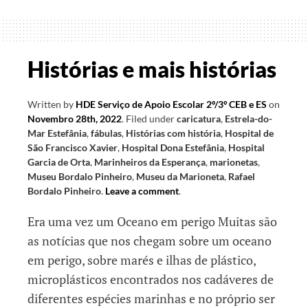
que
queremos
contar
II
Histórias e mais histórias
Written by
HDE Serviço de Apoio Escolar 2º/3º CEB e ES
on
Novembro 28th, 2022
.
Filed under
caricatura
,
Estrela-do-
Mar Estefânia
,
fábulas
,
Histórias com história
,
Hospital de
São Francisco Xavier
,
Hospital Dona Estefânia
,
Hospital
Garcia de Orta
,
Marinheiros da Esperança
,
marionetas
,
Museu Bordalo Pinheiro
,
Museu da Marioneta
,
Rafael
Bordalo Pinheiro
.
Leave a comment
.
Era uma vez um Oceano em perigo Muitas são
as notícias que nos chegam sobre um oceano
em perigo, sobre marés e ilhas de plástico,
microplásticos encontrados nos cadáveres de
diferentes espécies marinhas e no próprio ser