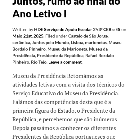
Juntos, rumo ao final do
Ano Letivo I
Written by
HDE Serviço de Apoio Escolar 2º/3º CEB e ES
on
Maio 21st, 2025
.
Filed under
Castelo de São Jorge
,
cerâmica
,
Juntos pelo Mundo
,
Lisboa
,
marionetas
,
Museu
Bordalo Pinheiro
,
Museu da Marioneta
,
Museu da
Presidência
,
Presidente da República
,
Rafael Bordalo
Pinheiro
,
Rio Tejo
.
Leave a comment
.
Museu da Presidência Retomámos as
atividades letivas com a visita dos técnicos do
Serviço Educativo do Museu da Presidência.
Falámos das competências desta que é a
primeira figura do Estado, o Presidente da
República, e percebemos que são inúmeras.
Depois passámos a conhecer os diferentes
Presidentes da República portugueses que