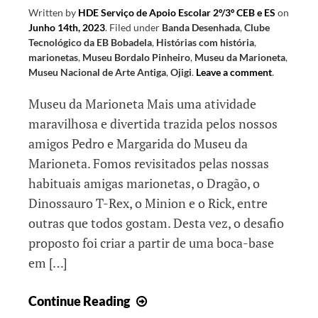
Mundo
Written by
HDE Serviço de Apoio Escolar 2º/3º CEB e ES
on
Junho 14th, 2023
.
Filed under
Banda Desenhada
,
Clube
Tecnológico da EB Bobadela
,
Histórias com história
,
marionetas
,
Museu Bordalo Pinheiro
,
Museu da Marioneta
,
Museu Nacional de Arte Antiga
,
Ojigi
.
Leave a comment
.
Museu da Marioneta Mais uma atividade
maravilhosa e divertida trazida pelos nossos
amigos Pedro e Margarida do Museu da
Marioneta. Fomos revisitados pelas nossas
habituais amigas marionetas, o Dragão, o
Dinossauro T-Rex, o Minion e o Rick, entre
outras que todos gostam. Desta vez, o desafio
proposto foi criar a partir de uma boca-base
em […]
Histórias
Continue Reading