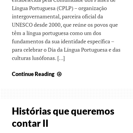
Língua Portuguesa (CPLP) – organização
intergovernamental, parceira oficial da
UNESCO desde 2000, que reúne os povos que
têm a língua portuguesa como um dos
fundamentos da sua identidade específica –
para celebrar o Dia da Língua Portuguesa e das
culturas lusófonas. […]
A
Continue Reading
nossa
Língua
é
uma
Histórias que queremos
ponte
contar II
para
o