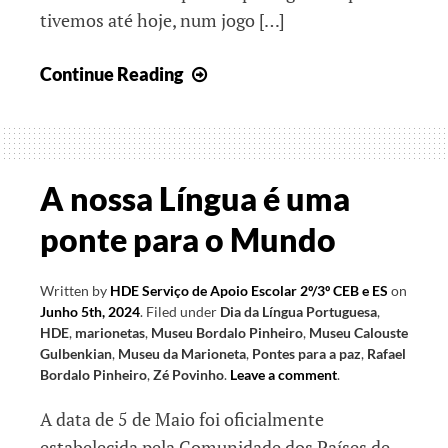
tivemos até hoje, num jogo […]
Juntos,
Continue Reading
rumo
ao
final
do
A nossa Língua é uma
Ano
ponte para o Mundo
Letivo
I
Written by
HDE Serviço de Apoio Escolar 2º/3º CEB e ES
on
Junho 5th, 2024
.
Filed under
Dia da Língua Portuguesa
,
HDE
,
marionetas
,
Museu Bordalo Pinheiro
,
Museu Calouste
Gulbenkian
,
Museu da Marioneta
,
Pontes para a paz
,
Rafael
Bordalo Pinheiro
,
Zé Povinho
.
Leave a comment
.
A data de 5 de Maio foi oficialmente
estabelecida pela Comunidade dos Países de