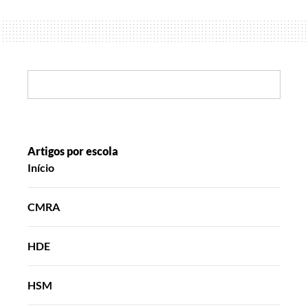
de
Nós
e
dos
Outros,
Search:
o
verdadeiro
Espírito
de
Artigos por escola
Início
Natal
CMRA
HDE
HSM