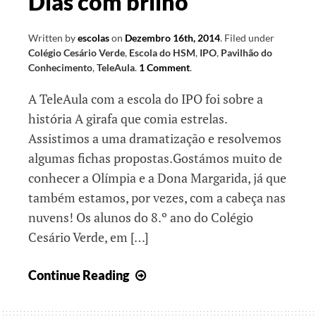
Dias com brilho
Written by
escolas
on
Dezembro 16th, 2014
.
Filed under
Colégio Cesário Verde
,
Escola do HSM
,
IPO
,
Pavilhão do
Conhecimento
,
TeleAula
.
1 Comment
.
A TeleAula com a escola do IPO foi sobre a
história A girafa que comia estrelas.
Assistimos a uma dramatização e resolvemos
algumas fichas propostas.Gostámos muito de
conhecer a Olímpia e a Dona Margarida, já que
também estamos, por vezes, com a cabeça nas
nuvens! Os alunos do 8.º ano do Colégio
Cesário Verde, em […]
Dias
Continue Reading
com
brilho