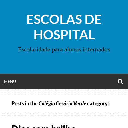
Skip
to
ESCOLAS DE
content
HOSPITAL
Escolaridade para alunos internados
O
OPEN
MENU
S
F
MENU
Posts in the
Colégio Cesário Verde
category: