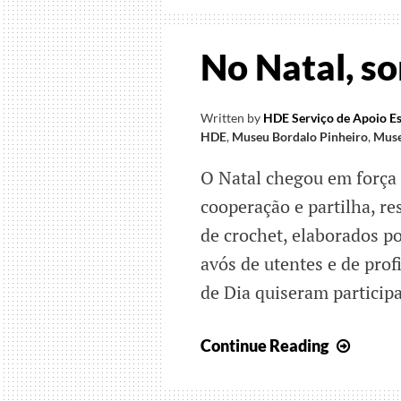
No Natal, s
Written by
HDE Serviço de Apoio Es
HDE
,
Museu Bordalo Pinheiro
,
Muse
O Natal chegou em força 
cooperação e partilha, r
de crochet, elaborados p
avós de utentes e de prof
de Dia quiseram participa
No
Continue Reading
Natal,
sonha