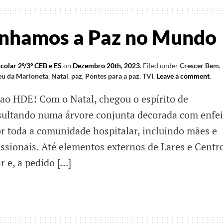
onhamos a Paz no Mundo
colar 2º/3º CEB e ES
on
Dezembro 20th, 2023
.
Filed under
Crescer Bem
,
u da Marioneta
,
Natal
,
paz
,
Pontes para a paz
,
TVI
.
Leave a comment
.
ao HDE! Com o Natal, chegou o espírito de
esultando numa árvore conjunta decorada com enfei
or toda a comunidade hospitalar, incluindo mães e
issionais. Até elementos externos de Lares e Centr
r e, a pedido […]
mos