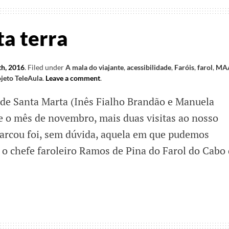
ta terra
h, 2016
.
Filed under
A mala do viajante
,
acessibilidade
,
Faróis
,
farol
,
MA
jeto TeleAula
.
Leave a comment
.
de Santa Marta (Inês Fialho Brandão e Manuela
te o mês de novembro, mais duas visitas ao nosso
arcou foi, sem dúvida, aquela em que pudemos
o chefe faroleiro Ramos de Pina do Farol do Cabo
ns