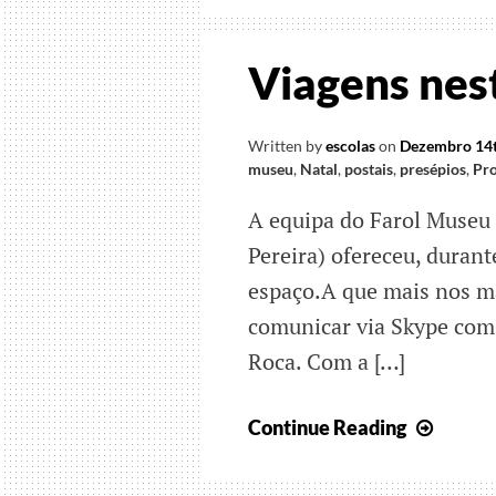
Viagens nes
Written by
escolas
on
Dezembro 14t
museu
,
Natal
,
postais
,
presépios
,
Pro
A equipa do Farol Museu 
Pereira) ofereceu, duran
espaço.A que mais nos m
comunicar via Skype com 
Roca. Com a […]
Viage
Continue Reading
nesta
terra