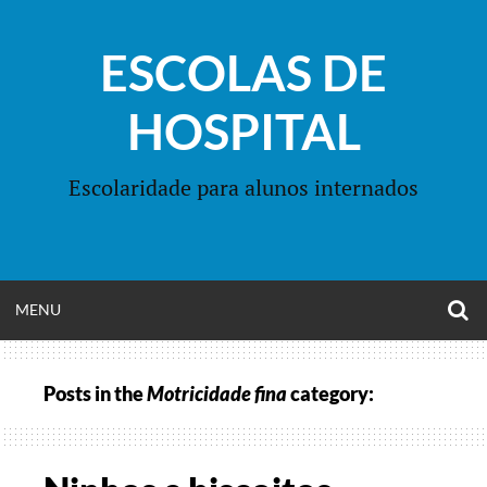
Skip
to
ESCOLAS DE
content
HOSPITAL
Escolaridade para alunos internados
O
OPEN
MENU
S
F
MENU
Posts in the
Motricidade fina
category: