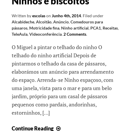
Ninhos e biscoitos
Written by
escolas
on
Junho 4th, 2014
.
Filed under
Alcabideche
,
Alcoitão
,
Anúncio
,
Comedouros para
pássaros
,
Motricidade fina
,
Ninho artificial
,
PCA1
,
Receitas
,
TeleAula
,
Videoconferência
.
2 Comments
.
O Miguel a pintar o telhado do ninho O
telhado do ninho artificial Depois de
pintarmos o telhado da casa de pássaros,
elaborámos um anúncio para arrendamento
do espaço. Arrenda-se Ninho espaçoso, com
uma janela, vista para o mar e para um belo
jardim, próprio para um casal de pássaros
pequenos como pardais, andorinhas,
estorninhos, […]
Ninhos
Continue Reading