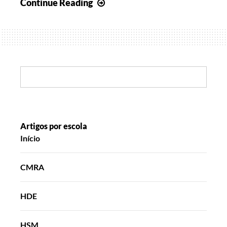
Esperança
Continue Reading
de
Abril
I
Search:
Artigos por escola
Início
CMRA
HDE
HSM