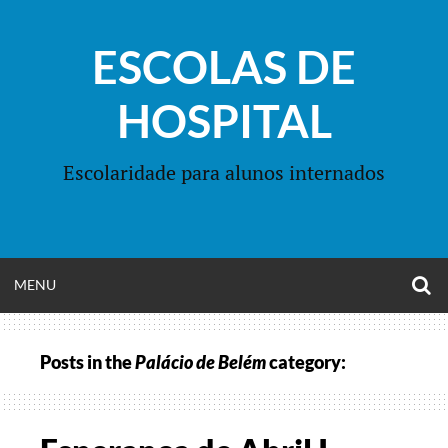
Skip
to
ESCOLAS DE
content
HOSPITAL
Escolaridade para alunos internados
O
OPEN
MENU
S
F
MENU
Posts in the
Palácio de Belém
category: