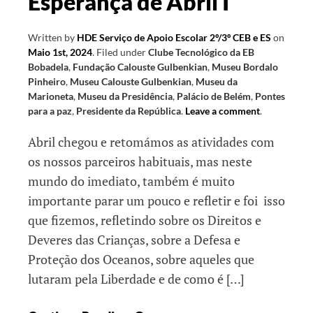
Esperança de Abril I
Written by
HDE Serviço de Apoio Escolar 2º/3º CEB e ES
on
Maio 1st, 2024
.
Filed under
Clube Tecnológico da EB
Bobadela
,
Fundação Calouste Gulbenkian
,
Museu Bordalo
Pinheiro
,
Museu Calouste Gulbenkian
,
Museu da
Marioneta
,
Museu da Presidência
,
Palácio de Belém
,
Pontes
para a paz
,
Presidente da República
.
Leave a comment
.
Abril chegou e retomámos as atividades com
os nossos parceiros habituais, mas neste
mundo do imediato, também é muito
importante parar um pouco e refletir e foi isso
que fizemos, refletindo sobre os Direitos e
Deveres das Crianças, sobre a Defesa e
Proteção dos Oceanos, sobre aqueles que
lutaram pela Liberdade e de como é […]