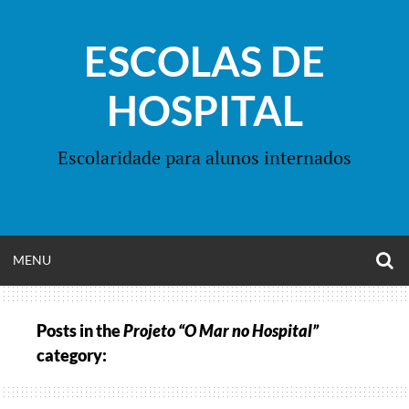
Skip
to
ESCOLAS DE
content
HOSPITAL
Escolaridade para alunos internados
O
OPEN
MENU
S
F
MENU
Posts in the
Projeto “O Mar no Hospital”
category: