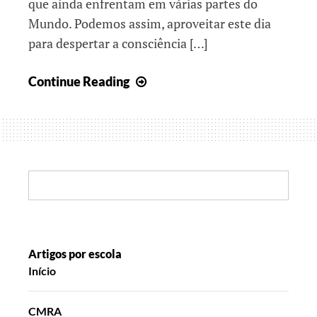
que ainda enfrentam em várias partes do
Mundo. Podemos assim, aproveitar este dia
para despertar a consciência […]
Semana
Continue Reading
da
Criança
e
outras
histórias
Search:
Artigos por escola
Início
CMRA