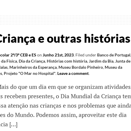
al
iança e outras histórias
ça
colar 2º/3º CEB e ES
on
Junho 21st, 2023
.
Filed under
Banco de Portugal
 da Física
,
Dia da Criança
,
Histórias com história
,
Jardim da Bia
,
Junta de
alas
,
Marinheiros da Esperança
,
Museu Bordalo Pinheiro
,
Museu da
s
,
Projeto "O Mar no Hospital"
.
Leave a comment
.
ais do que um dia em que se organizam atividades
ças recebem presentes, o Dia Mundial da Criança te
ssa atenção nas crianças e nos problemas que aind
es do Mundo. Podemos assim, aproveitar este dia
cia […]