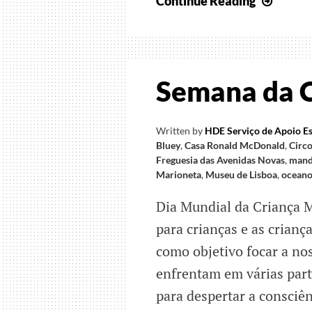
Juntos
Continue Reading
no
Dia
Mundi
da
Semana da Cr
Crian
Written by
HDE Serviço de Apoio Es
Bluey
,
Casa Ronald McDonald
,
Circo
Freguesia das Avenidas Novas
,
mand
Marioneta
,
Museu de Lisboa
,
oceano
Dia Mundial da Criança M
para crianças e as crian
como objetivo focar a no
enfrentam em várias part
para despertar a consciên