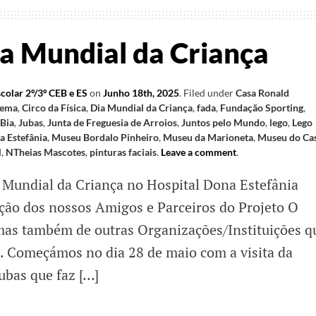
ia Mundial da Criança
colar 2º/3º CEB e ES
on
Junho 18th, 2025
.
Filed under
Casa Ronald
nema
,
Circo da Física
,
Dia Mundial da Criança
,
fada
,
Fundação Sporting
,
 Bia
,
Jubas
,
Junta de Freguesia de Arroios
,
Juntos pelo Mundo
,
lego
,
Lego
 Estefânia
,
Museu Bordalo Pinheiro
,
Museu da Marioneta
,
Museu do Cas
l
,
NTheias Mascotes
,
pinturas faciais
.
Leave a comment
.
Mundial da Criança no Hospital Dona Estefânia
ção dos nossos Amigos e Parceiros do Projeto O
 mas também de outras Organizações/Instituições q
a. Começámos no dia 28 de maio com a visita da
ubas que faz […]