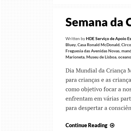
Semana da Cr
Written by
HDE Serviço de Apoio Es
Bluey
,
Casa Ronald McDonald
,
Circo
Freguesia das Avenidas Novas
,
mand
Marioneta
,
Museu de Lisboa
,
oceano
Dia Mundial da Criança M
para crianças e as crian
como objetivo focar a no
enfrentam em várias part
para despertar a consciên
Sema
Continue Reading