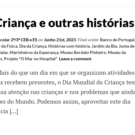
iança e outras histórias
colar 2º/3º CEB e ES
on
Junho 21st, 2023
.
Filed under
Banco de Portugal
 da Física
,
Dia da Criança
,
Histórias com história
,
Jardim da Bia
,
Junta de
alas
,
Marinheiros da Esperança
,
Museu Bordalo Pinheiro
,
Museu da
s
,
Projeto "O Mar no Hospital"
.
Leave a comment
.
ais do que um dia em que se organizam atividades
ças recebem presentes, o Dia Mundial da Criança te
ssa atenção nas crianças e nos problemas que aind
es do Mundo. Podemos assim, aproveitar este dia
cia […]
na