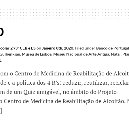
ça
0
ias
colar 2º/3º CEB e ES
on
Janeiro 8th, 2020
.
Filed under
Banco de Portugal
 Gulbenkian
,
Museu de Lisboa
,
Museu Nacional de Arte Antiga
,
Natal
,
Pla
t
.
com o Centro de Medicina de Reabilitação de Alcoi
 e a política dos 4 R’s: reduzir, reutilizar, reciclar
em de um Quiz amigável, no âmbito do Projeto
o Centro de Medicina de Reabilitação de Alcoitão.
]