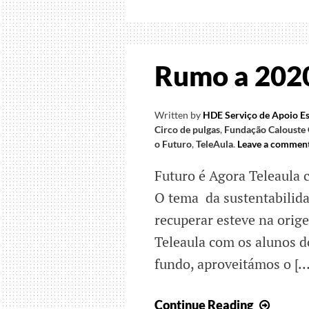
da
Crian
e
outras
Rumo a 202
histór
Written by
HDE Serviço de Apoio Es
Circo de pulgas
,
Fundação Calouste
o Futuro
,
TeleAula
.
Leave a commen
Futuro é Agora Teleaula 
O tema da sustentabilidade
recuperar esteve na orig
Teleaula com os alunos d
fundo, aproveitámos o […
Rumo
Continue Reading