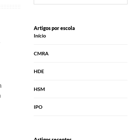
Artigos por escola
Início
,
CMRA
HDE
m
HSM
a
IPO
Artigos recentes