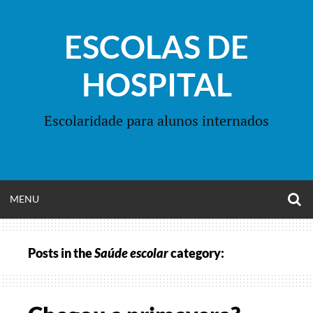
Skip
to
ESCOLAS DE
content
HOSPITAL
Escolaridade para alunos internados
O
OPEN
MENU
S
F
MENU
Posts in the
Saúde escolar
category: