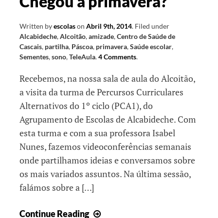
Chegou a primavera?
Written by
escolas
on
Abril 9th, 2014
.
Filed under
Alcabideche
,
Alcoitão
,
amizade
,
Centro de Saúde de
Cascais
,
partilha
,
Páscoa
,
primavera
,
Saúde escolar
,
Sementes
,
sono
,
TeleAula
.
4 Comments
.
Recebemos, na nossa sala de aula do Alcoitão,
a visita da turma de Percursos Curriculares
Alternativos do 1º ciclo (PCA1), do
Agrupamento de Escolas de Alcabideche. Com
esta turma e com a sua professora Isabel
Nunes, fazemos videoconferências semanais
onde partilhamos ideias e conversamos sobre
os mais variados assuntos. Na última sessão,
falámos sobre a […]
Chegou
Continue Reading