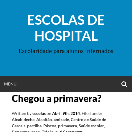
Skip
to
ESCOLAS DE
content
HOSPITAL
Escolaridade para alunos internados
O
OPEN
MENU
S
F
Chegou a primavera?
MENU
Written by
escolas
on
Abril 9th, 2014
.
Filed under
Alcabideche
,
Alcoitão
,
amizade
,
Centro de Saúde de
Cascais
,
partilha
,
Páscoa
,
primavera
,
Saúde escolar
,
Sementes
,
sono
,
TeleAula
.
4 Comments
.