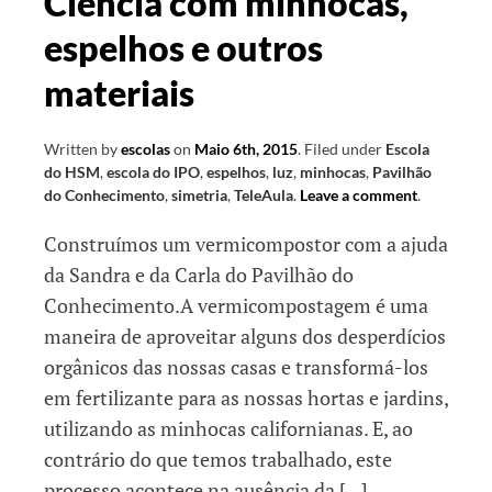
Ciência com minhocas,
espelhos e outros
materiais
Written by
escolas
on
Maio 6th, 2015
.
Filed under
Escola
do HSM
,
escola do IPO
,
espelhos
,
luz
,
minhocas
,
Pavilhão
do Conhecimento
,
simetria
,
TeleAula
.
Leave a comment
.
Construímos um vermicompostor com a ajuda
da Sandra e da Carla do Pavilhão do
Conhecimento.A vermicompostagem é uma
maneira de aproveitar alguns dos desperdícios
orgânicos das nossas casas e transformá-los
em fertilizante para as nossas hortas e jardins,
utilizando as minhocas californianas. E, ao
contrário do que temos trabalhado, este
processo acontece na ausência da […]