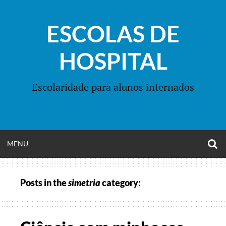
Skip
to
ESCOLAS DE
content
HOSPITAL
Escolaridade para alunos internados
O
OPEN
MENU
S
F
MENU
Posts in the
simetria
category: