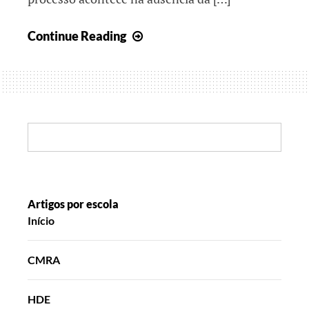
Ciência
Continue Reading
com
minhocas,
espelhos
e
outros
Search:
materiais
Artigos por escola
Início
CMRA
HDE