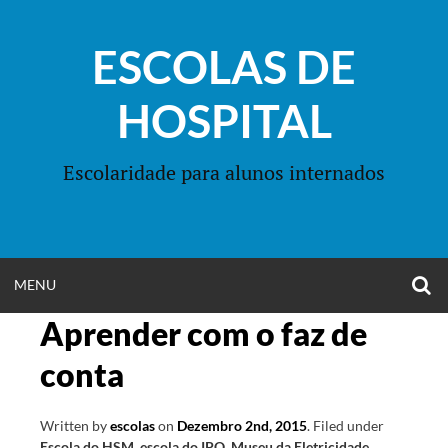
Skip
to
ESCOLAS DE
content
HOSPITAL
Escolaridade para alunos internados
O
OPEN
MENU
S
F
Aprender com o faz de
MENU
conta
Written by
escolas
on
Dezembro 2nd, 2015
.
Filed under
Escola do HSM
,
escola do IPO
,
Museu da Eletricidade
,