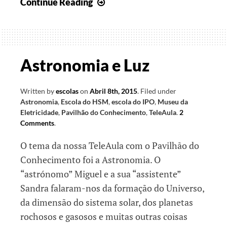
Aprender
Continue Reading
com
o
faz
de
Astronomia e Luz
conta
Written by
escolas
on
Abril 8th, 2015
.
Filed under
Astronomia
,
Escola do HSM
,
escola do IPO
,
Museu da
Eletricidade
,
Pavilhão do Conhecimento
,
TeleAula
.
2
Comments
.
O tema da nossa TeleAula com o Pavilhão do
Conhecimento foi a Astronomia. O
“astrónomo” Miguel e a sua “assistente”
Sandra falaram-nos da formação do Universo,
da dimensão do sistema solar, dos planetas
rochosos e gasosos e muitas outras coisas