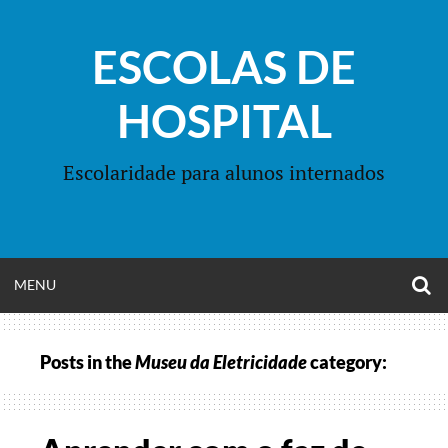
Skip
to
ESCOLAS DE
content
HOSPITAL
Escolaridade para alunos internados
O
OPEN
MENU
S
F
MENU
Posts in the
Museu da Eletricidade
category: