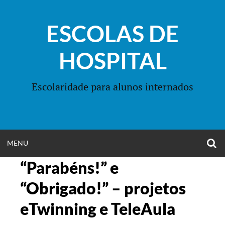
Skip
to
ESCOLAS DE
content
HOSPITAL
Escolaridade para alunos internados
O
OPEN
MENU
S
F
“Parabéns!” e
MENU
“Obrigado!” – projetos
eTwinning e TeleAula