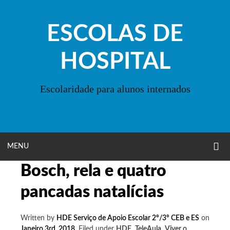
Skip
to
ESCOLAS DE
content
HOSPITAL
Escolaridade para alunos internados
O
OPEN
MENU
S
F
Bosch, rela e quatro
MENU
pancadas natalícias
Written by
HDE Serviço de Apoio Escolar 2º/3º CEB e ES
on
Janeiro 3rd, 2018
.
Filed under
HDE
,
TeleAula
,
Viver o