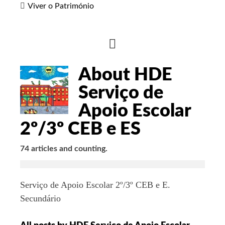
Viver o Património
HIDE
AUTHOR
About HDE
BIO
Serviço de
Apoio Escolar
2º/3º CEB e ES
74 articles and counting.
Serviço de Apoio Escolar 2º/3º CEB e E.
Secundário