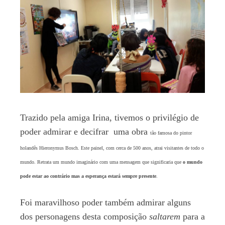
Trazido pela amiga Irina, tivemos o privilégio de
poder admirar e decifrar uma obra
tão famosa
do pintor
holandês Hieronymus Bosch. Este painel, com cerca de 500 anos, atrai visitantes de todo o
mundo. Retrata um mundo imaginário com uma mensagem que significaria que
o mundo
pode estar ao contrário mas a esperança estará sempre presente
.
Foi maravilhoso poder também admirar alguns
dos personagens desta composição
saltarem
para a