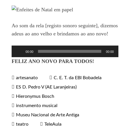
Ao som da rela [registo sonoro seguinte], dizemos
adeus ao ano velho e brindamos ao ano novo!
Reprodutor
00:00
00:00
de
FELIZ ANO NOVO PARA TODOS!
áudio
artesanato
C. E. T. da EBI Bobadela
ES D. Pedro V (AE Laranjeiras)
Hieronymus Bosch
instrumento musical
Museu Nacional de Arte Antiga
teatro
TeleAula