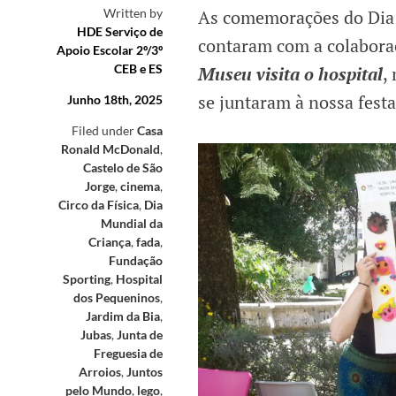
Written by
As comemorações do Dia 
HDE Serviço de
contaram com a colabora
Apoio Escolar 2º/3º
CEB e ES
Museu visita o hospital
,
se juntaram à nossa festa
Junho 18th, 2025
Filed under
Casa
Ronald McDonald
,
Castelo de São
Jorge
,
cinema
,
Circo da Física
,
Dia
Mundial da
Criança
,
fada
,
Fundação
Sporting
,
Hospital
dos Pequeninos
,
Jardim da Bia
,
Jubas
,
Junta de
Freguesia de
Arroios
,
Juntos
pelo Mundo
,
lego
,