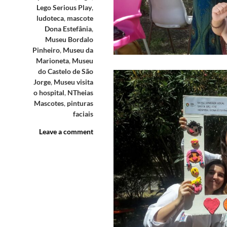
Lego Serious Play
,
ludoteca
,
mascote
Dona Estefânia
,
Museu Bordalo
Pinheiro
,
Museu da
Marioneta
,
Museu
do Castelo de São
Jorge
,
Museu visita
o hospital
,
NTheias
Mascotes
,
pinturas
faciais
Leave a comment