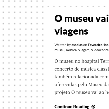
O museu vai 
viagens
Written by
escolas
on
Fevereiro 1st
museu
,
música
,
Viagem
,
Videoconfe
O museu no hospital Ter
concerto de música cláss
também relacionada com a
oferecidas pelo Museu da
projeto O museu vai ao ho
O
Continue Reading