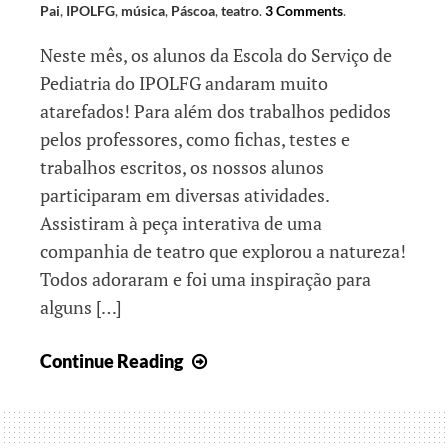
Pai
,
IPOLFG
,
música
,
Páscoa
,
teatro
.
3 Comments
.
Neste mês, os alunos da Escola do Serviço de
Pediatria do IPOLFG andaram muito
atarefados! Para além dos trabalhos pedidos
pelos professores, como fichas, testes e
trabalhos escritos, os nossos alunos
participaram em diversas atividades.
Assistiram à peça interativa de uma
companhia de teatro que explorou a natureza!
Todos adoraram e foi uma inspiração para
alguns […]
Um
Continue Reading
mês
atarefado…
mas