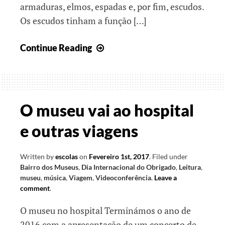
armaduras, elmos, espadas e, por fim, escudos.
Os escudos tinham a função […]
Juntos,
Continue Reading
rumo
ao
final
do
O museu vai ao hospital
ano
e outras viagens
letivo
II
Written by
escolas
on
Fevereiro 1st, 2017
.
Filed under
Bairro dos Museus
,
Dia Internacional do Obrigado
,
Leitura
,
museu
,
música
,
Viagem
,
Videoconferência
.
Leave a
comment
.
O museu no hospital Terminámos o ano de
2016 com a apresentação de um concerto de