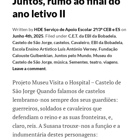
Juntos, rumo ao final do
ano letivo II
Written by
HDE Serviço de Apoio Escolar 2º/3º CEB e ES
on
Junho 4th, 2025
.
Filed under
C.E.T. da EBI da Bobadela
,
Castelo de São Jorge
,
castelos
,
Cavaleiro
,
EBI da Bobadela
,
Escola Ensino Artístico Luís António Verney
,
Fundação
Calouste Gulbenkian
,
Juntos pelo Mundo
,
Museu do
Castelo de São Jorge
,
música
,
Sementes
,
teatro
,
viagens
.
Leave a comment
.
Projeto Museu Visita o Hospital – Castelo de
São Jorge Quando falamos de castelos
lembramo-nos sempre dos seus guardiões:
guerreiros, soldados e cavaleiros que
defendiam o reino e as suas fronteiras, e,
claro, reis. A Susana trouxe-nos a função e a
indumentária destes personagens: