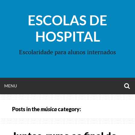
Skip
to
ESCOLAS DE
content
HOSPITAL
Escolaridade para alunos internados
O
OPEN
MENU
S
F
MENU
Posts in the
música
category: