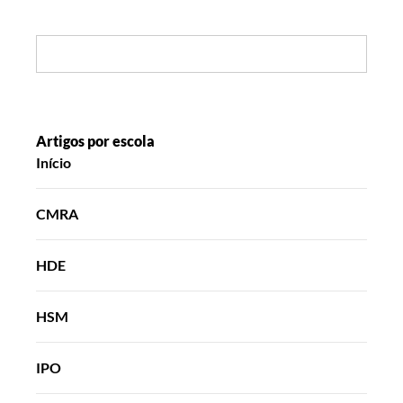
divertido!
Search:
Artigos por escola
Início
CMRA
HDE
HSM
IPO