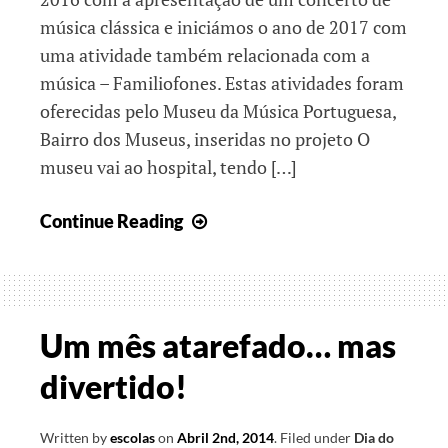
música clássica e iniciámos o ano de 2017 com
uma atividade também relacionada com a
música – Familiofones. Estas atividades foram
oferecidas pelo Museu da Música Portuguesa,
Bairro dos Museus, inseridas no projeto O
museu vai ao hospital, tendo […]
O
Continue Reading
museu
vai
ao
hospital
Um mês atarefado… mas
e
divertido!
outras
viagens
Written by
escolas
on
Abril 2nd, 2014
.
Filed under
Dia do