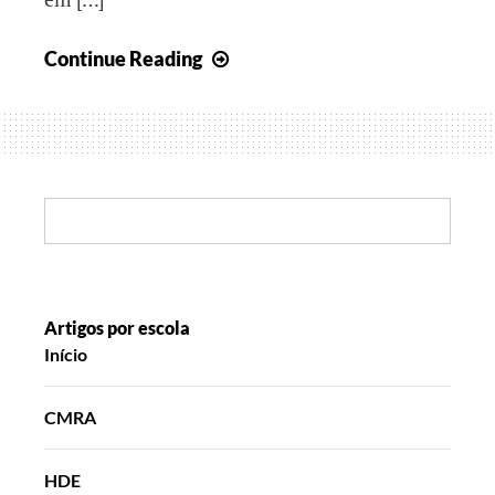
Histórias
Continue Reading
que
queremos
contar
II
Search:
Artigos por escola
Início
CMRA
HDE