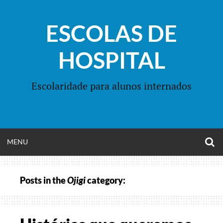
Skip
to
ESCOLAS DE
content
HOSPITAL
Escolaridade para alunos internados
O
OPEN
MENU
S
F
MENU
Posts in the
Ojigi
category: