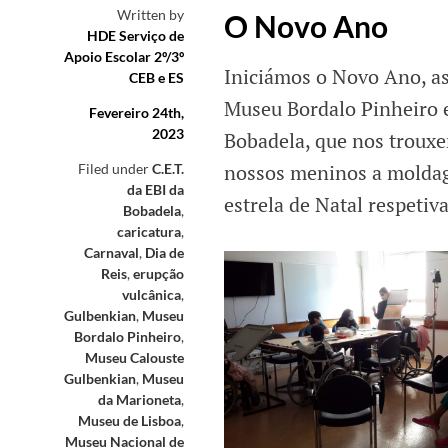
Written by
O Novo Ano
HDE Serviço de
Apoio Escolar 2º/3º
Iniciámos o Novo Ano, as
CEB e ES
Museu Bordalo Pinheiro e
Fevereiro 24th,
2023
Bobadela, que nos troux
nossos meninos a moldag
Filed under
C.E.T.
da EBI da
estrela de Natal respeti
Bobadela
,
caricatura
,
Carnaval
,
Dia de
Reis
,
erupção
vulcânica
,
Gulbenkian
,
Museu
Bordalo Pinheiro
,
Museu Calouste
Gulbenkian
,
Museu
da Marioneta
,
Museu de Lisboa
,
Museu Nacional de