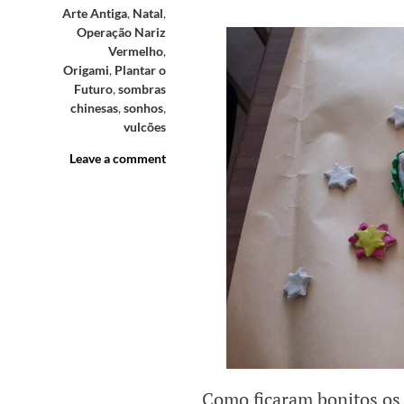
Arte Antiga
,
Natal
,
Operação Nariz
Vermelho
,
Origami
,
Plantar o
Futuro
,
sombras
chinesas
,
sonhos
,
vulcões
Leave a comment
Como ficaram bonitos os