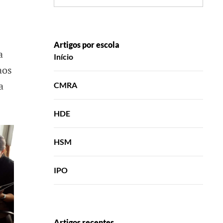
Artigos por escola
a
Início
aos
a
CMRA
HDE
HSM
IPO
Artigos recentes