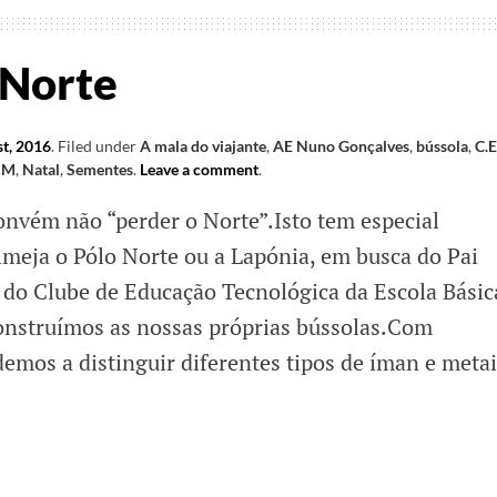
 Norte
t, 2016
.
Filed under
A mala do viajante
,
AE Nuno Gonçalves
,
bússola
,
C.E
SM
,
Natal
,
Sementes
.
Leave a comment
.
nvém não “perder o Norte”.Isto tem especial
meja o Pólo Norte ou a Lapónia, em busca do Pai
do Clube de Educação Tecnológica da Escola Básic
onstruímos as nossas próprias bússolas.Com
demos a distinguir diferentes tipos de íman e meta
trar