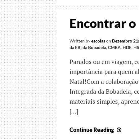
Encontrar o
Written by
escolas
on
Dezembro 21s
da EBI da Bobadela
,
CMRA
,
HDE
,
H
Parados ou em viagem, co
importância para quem al
Natal!Com a colaboração 
Integrada da Bobadela, c
materiais simples, apren
[…]
Encon
Continue Reading
o