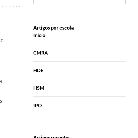
Artigos por escola
Início
.T.
CMRA
HDE
a
HSM
is
IPO
Artigos recentes