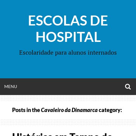
Skip
to
ESCOLAS DE
content
HOSPITAL
Escolaridade para alunos internados
O
OPEN
MENU
S
F
MENU
Posts in the
Cavaleiro da Dinamarca
category: