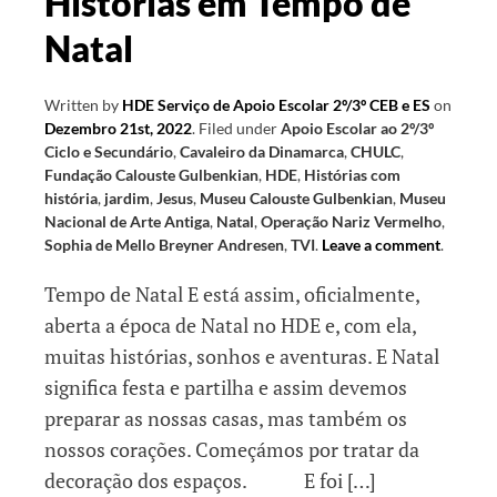
Histórias em Tempo de
Natal
Written by
HDE Serviço de Apoio Escolar 2º/3º CEB e ES
on
Dezembro 21st, 2022
.
Filed under
Apoio Escolar ao 2º/3º
Ciclo e Secundário
,
Cavaleiro da Dinamarca
,
CHULC
,
Fundação Calouste Gulbenkian
,
HDE
,
Histórias com
história
,
jardim
,
Jesus
,
Museu Calouste Gulbenkian
,
Museu
Nacional de Arte Antiga
,
Natal
,
Operação Nariz Vermelho
,
Sophia de Mello Breyner Andresen
,
TVI
.
Leave a comment
.
Tempo de Natal E está assim, oficialmente,
aberta a época de Natal no HDE e, com ela,
muitas histórias, sonhos e aventuras. E Natal
significa festa e partilha e assim devemos
preparar as nossas casas, mas também os
nossos corações. Começámos por tratar da
decoração dos espaços. E foi […]