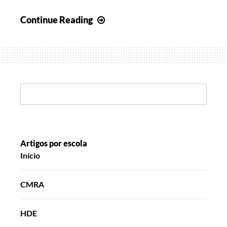
Histórias
Continue Reading
em
Tempo
de
Natal
Search:
Artigos por escola
Início
CMRA
HDE