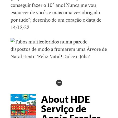
HIDE
AUTHOR
About HDE
BIO
Serviço de
Apoio Escolar