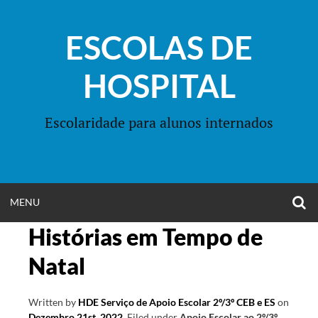
Skip
to
ESCOLAS DE
content
HOSPITAL
Escolaridade para alunos internados
O
OPEN
MENU
S
F
Histórias em Tempo de
MENU
Natal
Written by
HDE Serviço de Apoio Escolar 2º/3º CEB e ES
on
Dezembro 21st, 2022
.
Filed under
Apoio Escolar ao 2º/3º