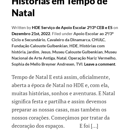
Histórias em Tempo de
Natal
Written by
HDE Serviço de Apoio Escolar 2º/3º CEB e ES
on
Dezembro 21st, 2022
.
Filed under
Apoio Escolar ao 2º/3º
Ciclo e Secundário
,
Cavaleiro da Dinamarca
,
CHULC
,
Fundação Calouste Gulbenkian
,
HDE
,
Histórias com
história
,
jardim
,
Jesus
,
Museu Calouste Gulbenkian
,
Museu
Nacional de Arte Antiga
,
Natal
,
Operação Nariz Vermelho
,
Sophia de Mello Breyner Andresen
,
TVI
.
Leave a comment
.
Tempo de Natal E está assim, oficialmente,
aberta a época de Natal no HDE e, com ela,
muitas histórias, sonhos e aventuras. E Natal
significa festa e partilha e assim devemos
preparar as nossas casas, mas também os
nossos corações. Começámos por tratar da
decoração dos espaços. E foi […]