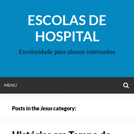
Skip
to
ESCOLAS DE
content
HOSPITAL
Escolaridade para alunos internados
O
OPEN
MENU
S
F
MENU
Posts in the
Jesus
category: