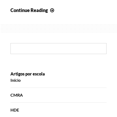
Histórias
Continue Reading
em
Tempo
de
Natal
Search:
Artigos por escola
Início
CMRA
HDE