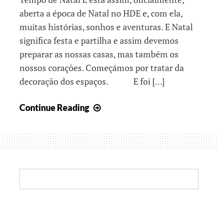
aberta a época de Natal no HDE e, com ela,
muitas histórias, sonhos e aventuras. E Natal
significa festa e partilha e assim devemos
preparar as nossas casas, mas também os
nossos corações. Começámos por tratar da
decoração dos espaços. E foi […]
Histórias
Continue Reading
em
Tempo
de
Natal
Search: