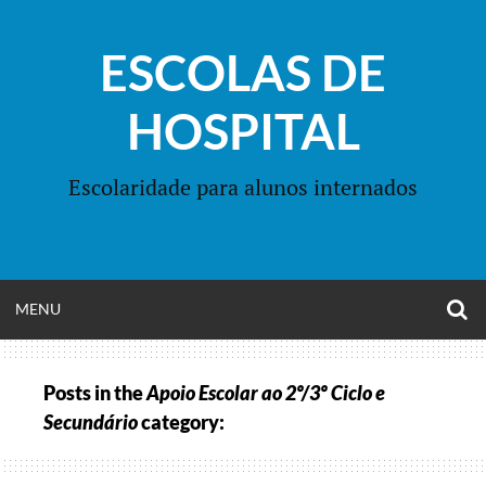
Skip
to
ESCOLAS DE
content
HOSPITAL
Escolaridade para alunos internados
O
OPEN
MENU
S
F
MENU
Posts in the
Apoio Escolar ao 2º/3º Ciclo e
Secundário
category: