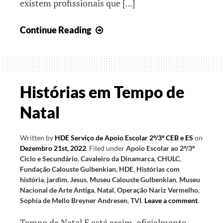
existem profissionais que […]
26.º
Continue Reading
Encontro
TeleAula
Histórias em Tempo de
Natal
Written by
HDE Serviço de Apoio Escolar 2º/3º CEB e ES
on
Dezembro 21st, 2022
.
Filed under
Apoio Escolar ao 2º/3º
Ciclo e Secundário
,
Cavaleiro da Dinamarca
,
CHULC
,
Fundação Calouste Gulbenkian
,
HDE
,
Histórias com
história
,
jardim
,
Jesus
,
Museu Calouste Gulbenkian
,
Museu
Nacional de Arte Antiga
,
Natal
,
Operação Nariz Vermelho
,
Sophia de Mello Breyner Andresen
,
TVI
.
Leave a comment
.
Tempo de Natal E está assim, oficialmente,