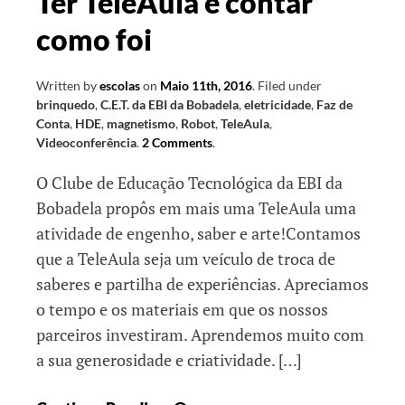
Ter TeleAula e contar
como foi
Written by
escolas
on
Maio 11th, 2016
.
Filed under
brinquedo
,
C.E.T. da EBI da Bobadela
,
eletricidade
,
Faz de
Conta
,
HDE
,
magnetismo
,
Robot
,
TeleAula
,
Videoconferência
.
2 Comments
.
O Clube de Educação Tecnológica da EBI da
Bobadela propôs em mais uma TeleAula uma
atividade de engenho, saber e arte!Contamos
que a TeleAula seja um veículo de troca de
saberes e partilha de experiências. Apreciamos
o tempo e os materiais em que os nossos
parceiros investiram. Aprendemos muito com
a sua generosidade e criatividade. […]