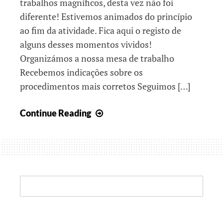
trabalhos magníficos, desta vez não foi
diferente! Estivemos animados do princípio
ao fim da atividade. Fica aqui o registo de
alguns desses momentos vividos!
Organizámos a nossa mesa de trabalho
Recebemos indicações sobre os
procedimentos mais corretos Seguimos […]
TeleAula
Continue Reading
no
HDE
–
Clube
de
Search:
Educação
Tecnológica
da