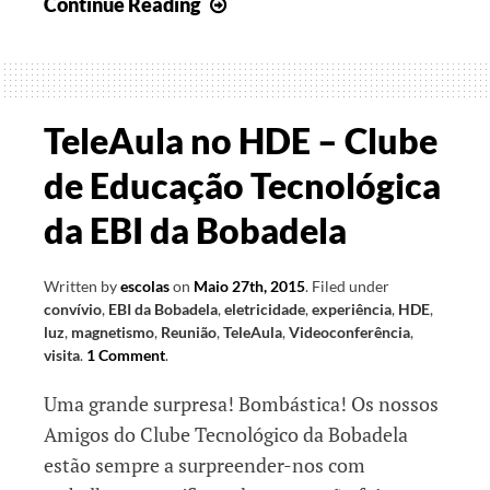
Ter
Continue Reading
TeleAula
e
contar
como
TeleAula no HDE – Clube
foi
de Educação Tecnológica
da EBI da Bobadela
Written by
escolas
on
Maio 27th, 2015
.
Filed under
convívio
,
EBI da Bobadela
,
eletricidade
,
experiência
,
HDE
,
luz
,
magnetismo
,
Reunião
,
TeleAula
,
Videoconferência
,
visita
.
1 Comment
.
Uma grande surpresa! Bombástica! Os nossos
Amigos do Clube Tecnológico da Bobadela
estão sempre a surpreender-nos com