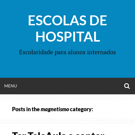
Skip
to
ESCOLAS DE
content
HOSPITAL
Escolaridade para alunos internados
O
OPEN
MENU
S
F
MENU
Posts in the
magnetismo
category: