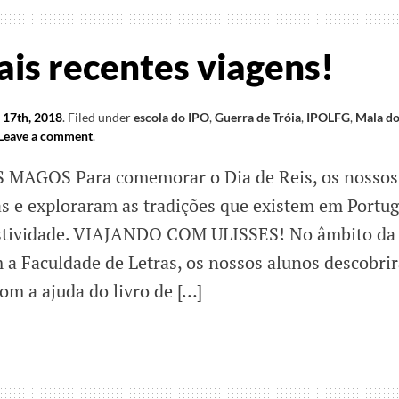
ais recentes viagens!
 17th, 2018
.
Filed under
escola do IPO
,
Guerra de Tróia
,
IPOLFG
,
Mala d
Leave a comment
.
AGOS Para comemorar o Dia de Reis, os nossos
s e exploraram as tradições que existem em Portug
estividade. VIAJANDO COM ULISSES! No âmbito da
m a Faculdade de Letras, os nossos alunos descobri
com a ajuda do livro de […]
s