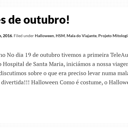
tes
s!
es de outubro!
, 2016
.
Filed under
Halloween
,
HSM
,
Mala do Viajante
,
Projeto Mitologi
no No dia 19 de outubro tivemos a primeira TeleAu
 Hospital de Santa Maria, iniciámos a nossa viag
iscutimos sobre o que era preciso levar numa mal
 divertida!!! Halloween Como é costume, o Hallow
ades