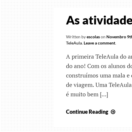
recen
viagen
As atividad
Written by
escolas
on
Novembro 9th
TeleAula
.
Leave a comment
.
A primeira TeleAula do a
do ano! Com os alunos do
construímos uma mala e d
de viagem. Uma TeleAula
é muito bem […]
As
Continue Reading
ativid
de