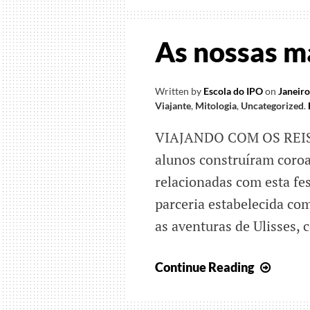
As nossas m
Written by
Escola do IPO
on
Janeiro
Viajante
,
Mitologia
,
Uncategorized
.
VIAJANDO COM OS REIS M
alunos construíram coroa
relacionadas com esta f
parceria estabelecida co
as aventuras de Ulisses, 
As
Continue Reading
nossa
mais