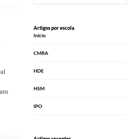
Artigos por escola
Início
o
CMRA
al
HDE
HSM
ram
IPO
Artigos recentes