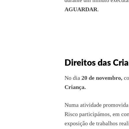
durante um minuto executá
AGUARDAR
.
Direitos das Cri
No dia
20 de novembro,
co
Criança.
Numa atividade promovida 
Risco participámos, em con
exposição de trabalhos rea