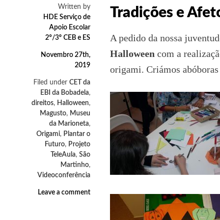
Written by
Tradições e Afet
HDE Serviço de
Apoio Escolar
A pedido da nossa juventud
2º/3º CEB e ES
Halloween
com a realizaçã
Novembro 27th,
2019
origami. Criámos abóboras 
Filed under
CET da
EBI da Bobadela
,
direitos
,
Halloween
,
Magusto
,
Museu
da Marioneta
,
Origami
,
Plantar o
Futuro
,
Projeto
TeleAula
,
São
Martinho
,
Videoconferência
Leave a comment