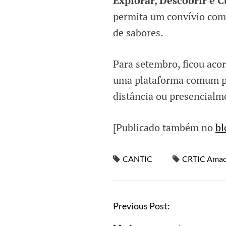
Explorar, Descobrir e C
permita um convívio com 
de sabores.
Para setembro, ficou acor
uma plataforma comum par
distância ou presencialme
[Publicado também no
bl
CANTIC
CRTIC Amad
Previous Post: