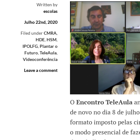
Written by
escolas
Julho 22nd, 2020
Filed under
CMRA
,
HDE
,
HSM
,
IPOLFG
,
Plantar o
Futuro
,
TeleAula
,
Videoconferência
Leave a comment
O
Encontro TeleAula
an
de novo no dia 8 de julh
formato imposto pelas ci
o modo presencial de faz