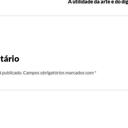
A utilidade da arte e do dig
tário
á publicado.
Campos obrigatórios marcados com
*