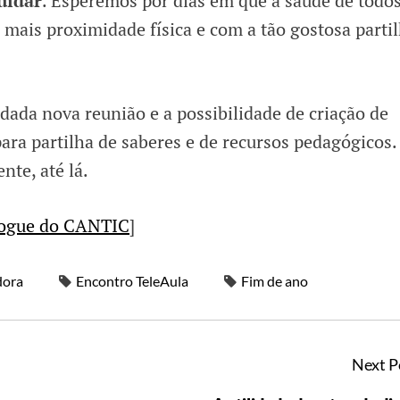
uidar
. Esperemos por dias em que a saúde de todo
mais proximidade física e com a tão gostosa parti
dada nova reunião e a possibilidade de criação de
a partilha de saberes e de recursos pedagógicos.
nte, até lá.
ogue do CANTIC
]
ora
Encontro TeleAula
Fim de ano
Next P