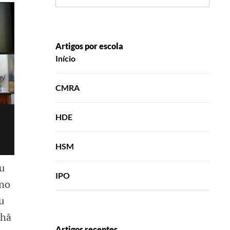
Artigos por escola
Início
CMRA
HDE
HSM
u
IPO
 no
u
nhã
Artigos recentes