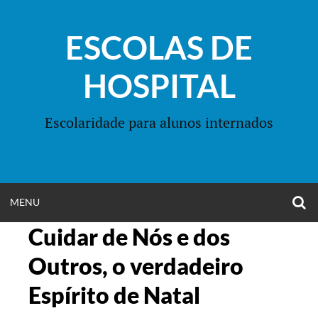
Skip
to
ESCOLAS DE
content
HOSPITAL
Escolaridade para alunos internados
O
OPEN
MENU
S
F
Cuidar de Nós e dos
MENU
Outros, o verdadeiro
Espírito de Natal