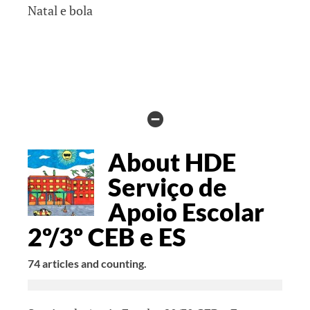
HIDE
AUTHOR
About HDE
BIO
Serviço de
Apoio Escolar
2º/3º CEB e ES
74 articles and counting.