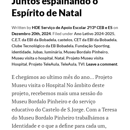
Juntos espalhando o
Espírito de Natal
Written by
HDE Serviço de Apoio Escolar 2º/3º CEB e ES
on
Dezembro 20th, 2024
.
Filed under
Ano Letivo 2024-2025
,
C.E.T. da EBI da Bobadela
,
castelos
,
CET da EBI da Bobadela
,
Clube Tecnológico da EB Bobadela
,
Fundação Sporting
,
identidade
,
Jubas
,
luminária
,
Museu Bordalo Pinheiro
,
Museu visita o hospital
,
Natal
,
Projeto Museu visita
Hospital
,
Projeto TeleAula
,
TeleAula
,
TVI
.
Leave a comment
.
E chegámos ao ultimo mês do ano… Projeto
Museu visita o Hospital No âmbito deste
projeto, recebemos mais uma sessão do
Museu Bordalo Pinheiro e do serviço
educativo do Castelo de S.Jorge. Com a Teresa
do Museu Bordalo Pinheiro trabalhámos a
Identidade e o que a define para cada um,