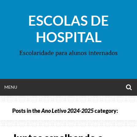
Skip
to
ESCOLAS DE
content
HOSPITAL
Escolaridade para alunos internados
O
OPEN
MENU
S
F
MENU
Posts in the
Ano Letivo 2024-2025
category: