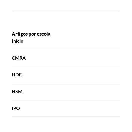
Mundo
Search:
começa
em
ti!
Artigos por escola
Início
CMRA
HDE
HSM
IPO