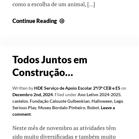
como a escolha de um animal, […]
Juntos
Continue Reading
espalhando
o
Espírito
de
Todos Juntos em
Natal
Construção…
Written by
HDE Serviço de Apoio Escolar 2º/3º CEB e ES
on
Dezembro 2nd, 2024
.
Filed under
Ano Letivo 2024-2025
,
castelos
,
Fundação Calouste Gulbenkian
,
Halloween
,
Lego
Serious Play
,
Museu Bordalo Pinheiro
,
Robot
.
Leave a
comment
.
Neste mês de novembro as atividades têm
sido muito diversificadas e também muito