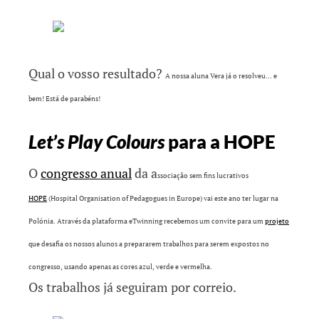
Qual o vosso resultado?
A nossa aluna Vera já o resolveu… e
bem! Está de parabéns!
Let’s Play Colours
para a HOPE
O
congresso anual
da a
ssociação sem fins lucrativos
HOPE
(Hospital Organisation of Pedagogues in Europe) vai este ano ter lugar na
Polónia. Através da plataforma eTwinning recebemos um convite para um
projeto
que desafia os nossos alunos a prepararem trabalhos para serem expostos no
congresso, usando apenas as cores azul, verde e vermelha.
Os trabalhos já seguiram por correio.