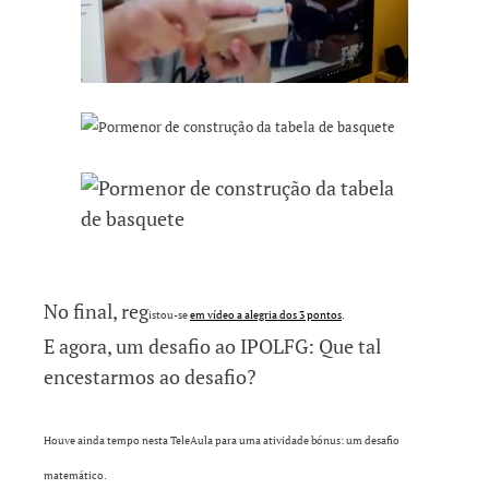
No final, reg
istou-se
em vídeo a alegria dos 3 pontos
.
E agora, um desafio ao IPOLFG: Que tal
encestarmos ao desafio?
Houve ainda tempo nesta TeleAula para uma atividade bónus: um desafio
matemático.