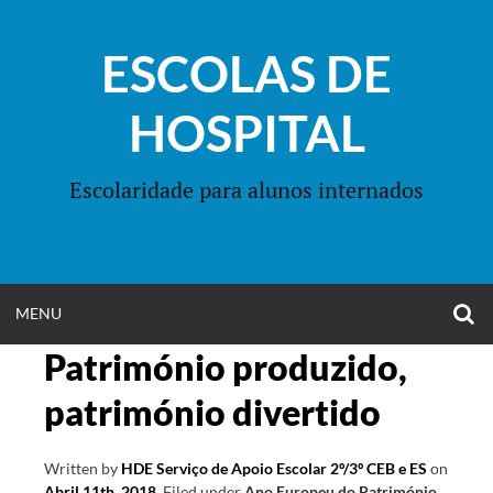
Skip
to
ESCOLAS DE
content
HOSPITAL
Escolaridade para alunos internados
O
OPEN
MENU
S
F
Património produzido,
MENU
património divertido
Written by
HDE Serviço de Apoio Escolar 2º/3º CEB e ES
on
Abril 11th, 2018
.
Filed under
Ano Europeu do Património