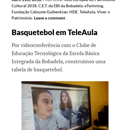
Cultural 2018
,
C.E.T. da EBI da Bobadela
,
eTwinning
,
Fundação Calouste Gulbenkian
,
HDE
,
TeleAula
,
Viver o
Património
.
Leave a comment
.
Basquetebol em TeleAula
Por videoconferência com o Clube de
Educação Tecnológica da Escola Básica
Integrada da Bobadela, construímos uma
tabela de basquetebol.