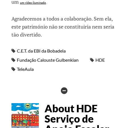
um
um vídeo iluminado
.
Agradecemos a todos a colaboração. Sem ela,
este património não se constituiria nem seria
tão divertido.
C.E.T. da EBI da Bobadela
Fundação Calouste Gulbenkian
HDE
TeleAula
HIDE
AUTHOR
About HDE
BIO
Serviço de