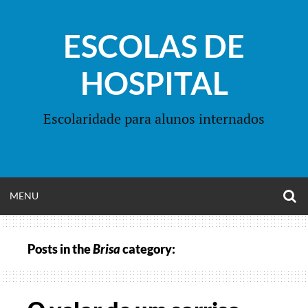
Skip
to
ESCOLAS DE
content
HOSPITAL
Escolaridade para alunos internados
O
OPEN
MENU
S
F
MENU
Posts in the
Brisa
category: