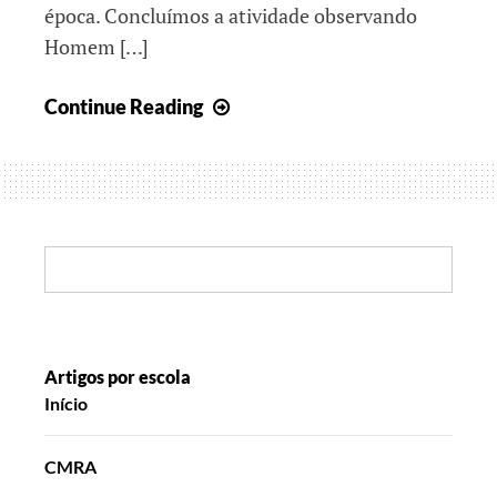
época. Concluímos a atividade observando
Homem […]
O
Continue Reading
valor
de
um
sorriso…
Search:
Artigos por escola
Início
CMRA