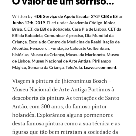
O valor de um sorriso…
Written by
HDE Serviço de Apoio Escolar 2º/3º CEB e ES
on
Junho 12th, 2019
.
Filed under
Academia Código Júnior
,
Brisa
,
C.E.T. da EBI da Bobadela
,
Casa Pia de Lisboa
,
CET da
EBI da Bobadela
,
Comunicar é preciso
,
Dia Mundial da
Criança
,
Escola do Centro de Medicina de Reabilitação de
Alcoitão
,
Fenacerci
,
Fundação Calouste Gulbenkian
,
histórias
,
Museu da Criança
,
Museu da Marioneta
,
Museu
de Lisboa
,
Museu Nacional de Arte Antiga
,
Pirilampo
Mágico
,
Semana da Criança
,
TeleAula
.
Leave a comment
.
Viagem à pintura de Jhieronimus Bosch –
Museu Nacional de Arte Antiga Partimos à
descoberta da pintura As tentações de Santo
Antão, com 500 anos, do famoso pintor
holandês. Explorámos alguns pormenores
desta famosa pintura como a sua técnica e as
figuras que tão bem retratam a sociedade da