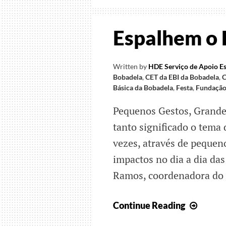
Espalhem o E
Written by
HDE Serviço de Apoio Es
Bobadela
,
CET da EBI da Bobadela
,
C
Básica da Bobadela
,
Festa
,
Fundação
Pequenos Gestos, Grande
tanto significado o tema 
vezes, através de pequen
impactos no dia a dia da
Ramos, coordenadora do 
Espal
Continue Reading
o