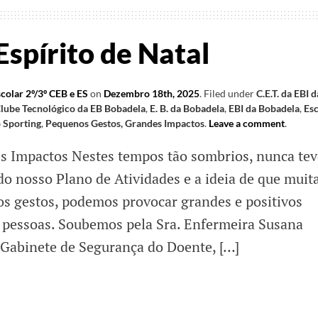
spírito de Natal
colar 2º/3º CEB e ES
on
Dezembro 18th, 2025
.
Filed under
C.E.T. da EBI d
lube Tecnológico da EB Bobadela
,
E. B. da Bobadela
,
EBI da Bobadela
,
Esc
 Sporting
,
Pequenos Gestos, Grandes Impactos
.
Leave a comment
.
s Impactos Nestes tempos tão sombrios, nunca tev
do nosso Plano de Atividades e a ideia de que muit
os gestos, podemos provocar grandes e positivos
s pessoas. Soubemos pela Sra. Enfermeira Susana
Gabinete de Segurança do Doente, […]
hem