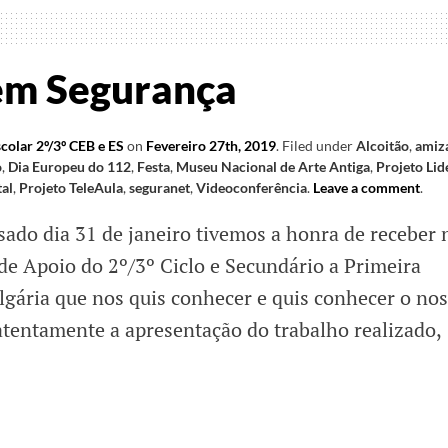
to
em Segurança
colar 2º/3º CEB e ES
on
Fevereiro 27th, 2019
.
Filed under
Alcoitão
,
amiz
o
,
Dia Europeu do 112
,
Festa
,
Museu Nacional de Arte Antiga
,
Projeto Lid
tal
,
Projeto TeleAula
,
seguranet
,
Videoconferência
.
Leave a comment
.
sado dia 31 de janeiro tivemos a honra de receber 
de Apoio do 2º/3º Ciclo e Secundário a Primeira
gária que nos quis conhecer e quis conhecer o no
 atentamente a apresentação do trabalho realizado,
icar