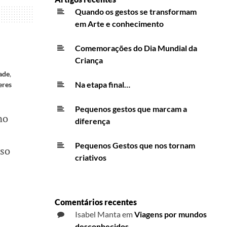
Quando os gestos se transformam
em Arte e conhecimento
Comemorações do Dia Mundial da
Criança
ade
,
Na etapa final…
eres
Pequenos gestos que marcam a
no
diferença
Pequenos Gestos que nos tornam
sso
criativos
Comentários recentes
Isabel Manta
em
Viagens por mundos
desconhecidos