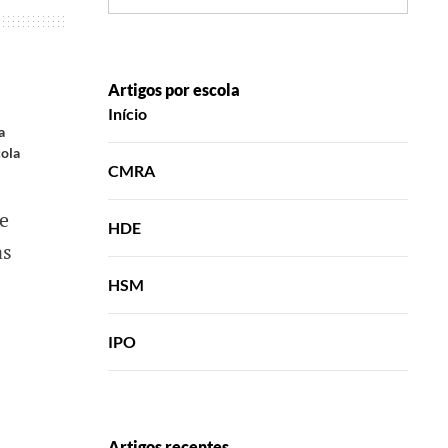
Artigos por escola
Início
a
ola
CMRA
e
HDE
as
HSM
IPO
Artigos recentes