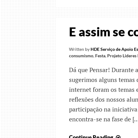
Segur
E assim se 
Written by
HDE Serviço de Apoio Es
consumismo
,
Festa
,
Projeto Lideres 
Dá que Pensar! Durante as
sugerimos alguns temas 
internet foram os temas 
reflexões dos nossos alu
participação na iniciativ
encontra-se na fase de [
E
Continue Reading