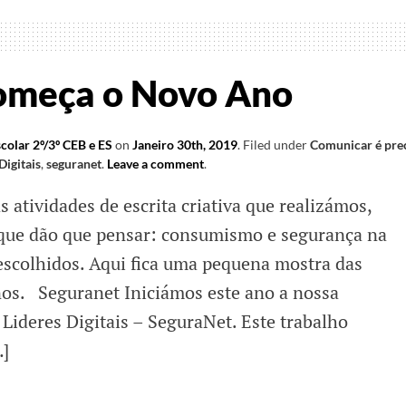
ança
começa o Novo Ano
colar 2º/3º CEB e ES
on
Janeiro 30th, 2019
.
Filed under
Comunicar é pre
Digitais
,
seguranet
.
Leave a comment
.
 atividades de escrita criativa que realizámos,
que dão que pensar: consumismo e segurança na
escolhidos. Aqui fica uma pequena mostra das
nos. Seguranet Iniciámos este ano a nossa
a Lideres Digitais – SeguraNet. Este trabalho
…]