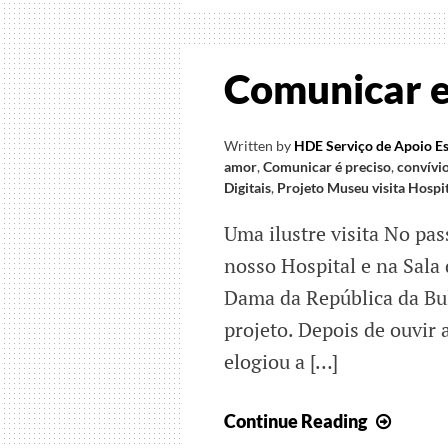
Espíri
de
Natal
Comunicar 
Written by
HDE Serviço de Apoio Es
amor
,
Comunicar é preciso
,
convívi
Digitais
,
Projeto Museu visita Hospi
Uma ilustre visita No pas
nosso Hospital e na Sala 
Dama da República da Bul
projeto. Depois de ouvir
elogiou a […]
Comun
Continue Reading
em