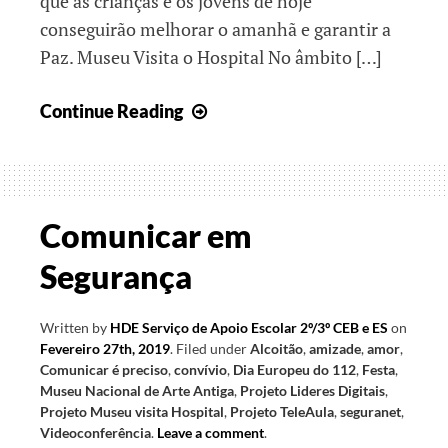
que as crianças e os jovens de hoje
conseguirão melhorar o amanhã e garantir a
Paz. Museu Visita o Hospital No âmbito […]
Resoluções
Continue Reading
de
Ano
Novo
Comunicar em
Segurança
Written by
HDE Serviço de Apoio Escolar 2º/3º CEB e ES
on
Fevereiro 27th, 2019
.
Filed under
Alcoitão
,
amizade
,
amor
,
Comunicar é preciso
,
convívio
,
Dia Europeu do 112
,
Festa
,
Museu Nacional de Arte Antiga
,
Projeto Lideres Digitais
,
Projeto Museu visita Hospital
,
Projeto TeleAula
,
seguranet
,
Videoconferência
.
Leave a comment
.