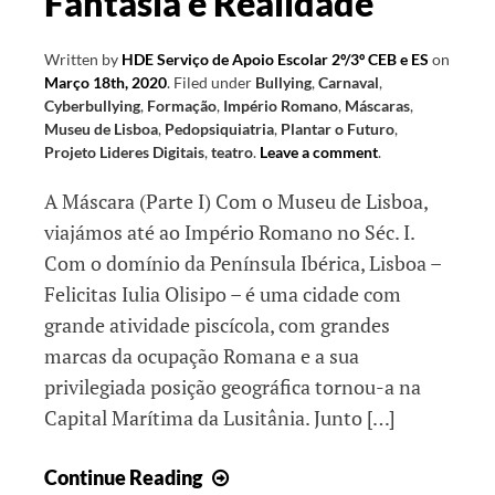
Fantasia e Realidade
Written by
HDE Serviço de Apoio Escolar 2º/3º CEB e ES
on
Março 18th, 2020
.
Filed under
Bullying
,
Carnaval
,
Cyberbullying
,
Formação
,
Império Romano
,
Máscaras
,
Museu de Lisboa
,
Pedopsiquiatria
,
Plantar o Futuro
,
Projeto Lideres Digitais
,
teatro
.
Leave a comment
.
A Máscara (Parte I) Com o Museu de Lisboa,
viajámos até ao Império Romano no Séc. I.
Com o domínio da Península Ibérica, Lisboa –
Felicitas Iulia Olisipo – é uma cidade com
grande atividade piscícola, com grandes
marcas da ocupação Romana e a sua
privilegiada posição geográfica tornou-a na
Capital Marítima da Lusitânia. Junto […]
Fantasia
Continue Reading