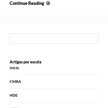
E
Continue Reading
assim
se
começa
o
Novo
Search:
Ano
Artigos por escola
Início
CMRA
HDE