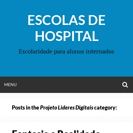
Skip
to
ESCOLAS DE
content
HOSPITAL
Escolaridade para alunos internados
O
OPEN
MENU
S
F
MENU
Posts in the
Projeto Lideres Digitais
category: